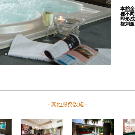
本館全
種不同
即形成
觀刺激
- 其他服務設施 -