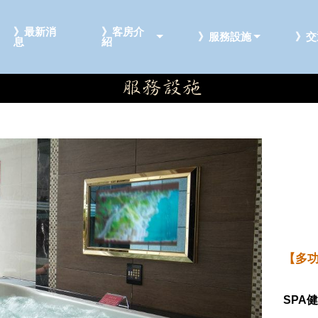
》最新消
》客房介
》服務設施
》交
息
紹
【多
SPA