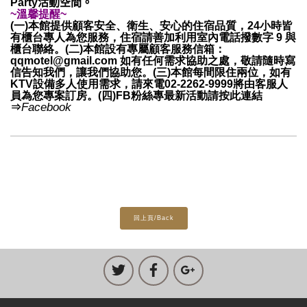
Party
活動空間。
~溫馨提醒~
(一)本館提供顧客安全、衛生、安心的住宿品質，24小時皆
有櫃台專人為您服務，住宿請善加利用室內電話撥數字 9 與
櫃台聯絡。(二)本館設有專屬顧客服務信箱：
qqmotel@gmail.com 如有任何需求協助之處，敬請隨時寫
信告知我們，讓我們協助您。(三)本館每間限住兩位，如有
KTV設備多人使用需求，請來電02-2262-9999將由客服人
員為您專案訂房。(四)FB粉絲專最新活動請按此連結
Facebook
⇒
回上頁/Back