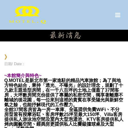
》
日期/ Date：
~本館簡介與特色~
Q.MOTEL是新北市第一家進駐的精品汽車旅館；為了與地
方特色結合，秉持「透光、不曝光」的設計理念，規劃了十
九款主題造型房間，在一千八百坪的土地上僅蓋了37間客
房，大坪數房間充份提供了專屬的私密空間，獨享著離塵不
離城的後花園，每一位來到這裡的貴賓在享受陽光與新鮮空
氣之餘，也能抒解現代的工作壓力。
全館
37間客房皆為一房一車庫、
全區提供免費
WiFi
、不分
房型皆有按摩浴缸、
客房坪數
25坪
至
最大
150坪、Villa客房
提供私人游泳池空間
及室內大型泡湯池
、
KTV客房提供私人
烤肉園藝空間
、經典房更提供私人比賽級撞球桌及大型