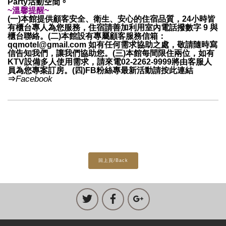
Party
活動空間。
~溫馨提醒~
(一)本館提供顧客安全、衛生、安心的住宿品質，24小時皆
有櫃台專人為您服務，住宿請善加利用室內電話撥數字 9 與
櫃台聯絡。(二)本館設有專屬顧客服務信箱：
qqmotel@gmail.com 如有任何需求協助之處，敬請隨時寫
信告知我們，讓我們協助您。(三)本館每間限住兩位，如有
KTV設備多人使用需求，請來電02-2262-9999將由客服人
員為您專案訂房。(四)FB粉絲專最新活動請按此連結
Facebook
⇒
回上頁/Back