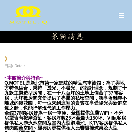
》
日期/ Date：
~本館簡介與特色~
Q.MOTEL是新北市第一家進駐的精品汽車旅館；為了與地
方特色結合，秉持「透光、不曝光」的設計理念，規劃了十
九款主題造型房間，在一千八百坪的土地上僅蓋了37間客
房，大坪數房間充份提供了專屬的私密空間，獨享著離塵不
離城的後花園，每一位來到這裡的貴賓在享受陽光與新鮮空
氣之餘，也能抒解現代的工作壓力。
全館
37間客房皆為一房一車庫、
全區提供免費
WiFi
、不分
房型皆有按摩浴缸、
客房坪數
25坪
至
最大
150坪、Villa客房
提供私人游泳池空間
及室內大型泡湯池
、
KTV客房提供私人
烤肉園藝空間
、經典房更提供私人比賽級撞球桌及大型