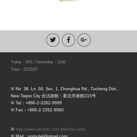
Today：450 / Yesterday：1140
Total：2515207
※ No. 38, Ln. 56, Sec. 1, Zhonghua Rd., Tucheng Dist.,
New Taipei City 合法旅館：新北市旅館215号
※ Tel：+886-2-2262-9999
※ Fax：+886-2-2262-9060
※
http://www.qmotel.com.tw/index.php
※ Mail：qqmotel@gmail.com