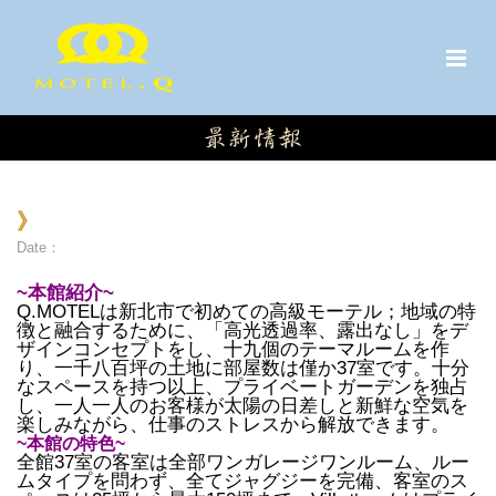
》
Date：
~本館紹介~
Q.MOTELは新北市で初めての高級モーテル；地域の特
徴と融合するために、「高光透過率、露出なし」をデ
ザインコンセプトをし、十九個のテーマルームを作
り、一千八百坪の土地に部屋数は僅か37室です。十分
なスペースを持つ以上、プライベートガーデンを独占
し、一人一人のお客様が太陽の日差しと新鮮な空気を
楽しみながら、仕事のストレスから解放できます。
~本館の特色~
全館37室の客室は全部ワンガレージワンルーム、ルー
ムタイプを問わず、全てジャグジーを完備、客室のス